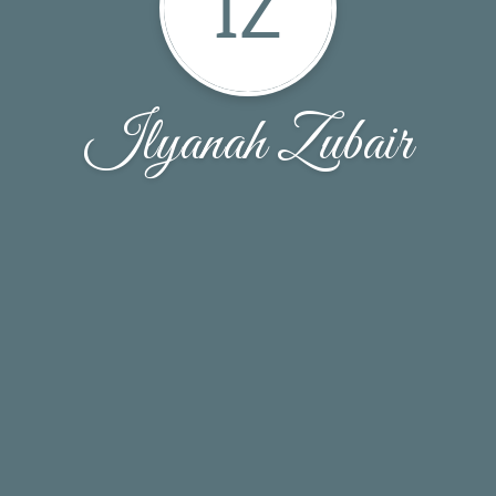
IZ
Ilyanah Zubair