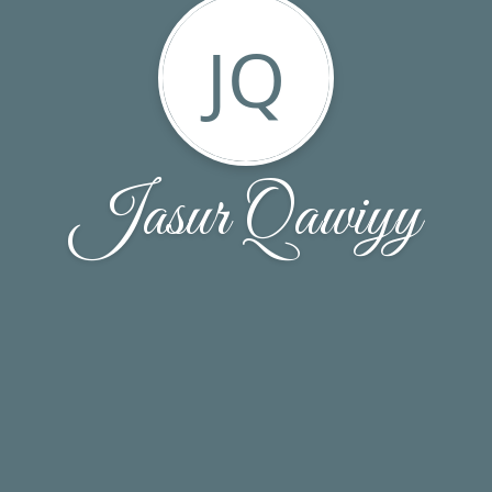
JQ
Jasur Qawiyy