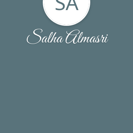
SA
Salha Almasri