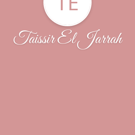
TE
Taissir El Jarrah